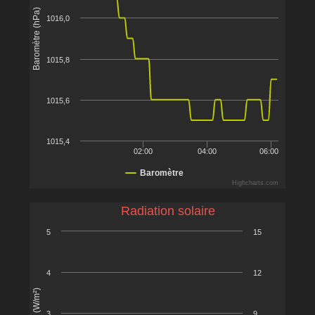
Baromètre (hPa)
1016,0
1015,8
1015,6
1015,4
02:00
04:00
06:00
Baromètre
Highcharts.com
Radiation solaire
5
15
4
12
3
9