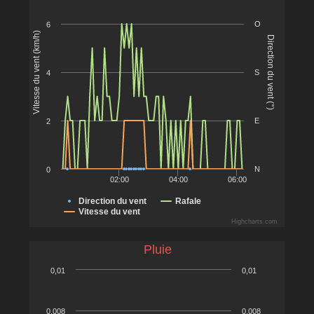
O
6
Vitesse du vent (km/h)
Direction du vent (°)
S
4
E
2
N
0
02:00
04:00
06:00
Direction du vent
Rafale
Vitesse du vent
Highcharts.com
Pluie
0,01
0,01
0,008
0,008