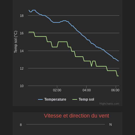
18
Temp sol (°C)
16
14
12
10
02:00
04:00
06:00
Temperature
Temp sol
Highcharts.com
Vitesse et direction du vent
N
8